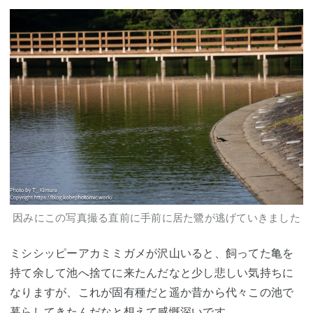
因みにこの写真撮る直前に手前に居た鷺が逃げていきました
ミシシッピーアカミミガメが沢山いると、飼ってた亀を
持て余して池へ捨てに来たんだなと少し悲しい気持ちに
なりますが、これが固有種だと遥か昔から代々この池で
暮らしてきたんだなと想えて感慨深いです。