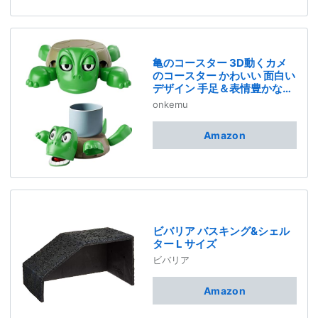
亀のコースター 3D動くカメ
のコースター かわいい 面白い
デザイン 手足＆表情豊かな顔
耐熱 滑り止め 机の装飾に最適
onkemu
カメ好きへのユニークギフト
誕生日プレゼントにも (A)
Amazon
ビバリア バスキング&シェル
ター L サイズ
ビバリア
Amazon