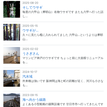
2025-08-20
そしてウサギ
毎度の六甲山（摩耶山）名物ウサギです またも六甲へ行った話
し…
2025-05-15
ウサギが…
久々に見たら檻に入れられてました 六甲山…というよりは摩耶
山…
2025-02-02
うさぎさん
マリンピア神戸のウサギです ちょっと前に大規模リニューアル
を…
2024-10-17
汽水域
外来種は強いです 阪神間は海と町の距離が近く、河川も小さな
も…
2023-09-15
海へ向かう線路
よくある小型船舶の揚降設備です 廿日市市へ行ってきたんです