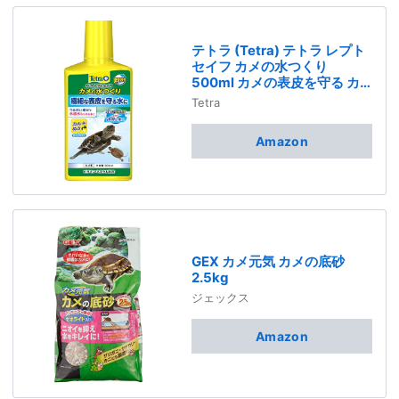
テトラ (Tetra) テトラ レプト
セイフ カメの水つくり
500ml カメの表皮を守る カ
ルキ抜き ろ過バクテリア活性
Tetra
化 ビタミンミネラル配合 水質
調整剤 アクアリウム かめ 亀
Amazon
GEX カメ元気 カメの底砂
2.5kg
ジェックス
Amazon