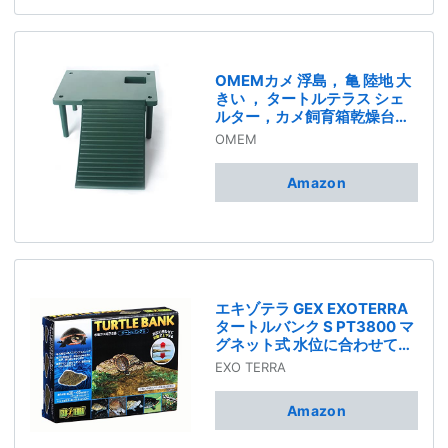
OMEMカメ 浮島， 亀 陸地 大
きい ， タートルテラス シェ
ルター，カメ飼育箱乾燥台
（緑）
OMEM
Amazon
エキゾテラ GEX EXOTERRA
タートルバンク S PT3800 マ
グネット式 水位に合わせて自
動で上下 水棲ガメ用浮島
EXO TERRA
Amazon